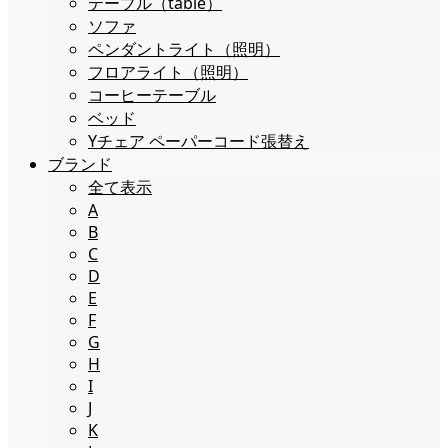
テーブル（table）
ソファ
ペンダントライト（照明）
フロアライト（照明）
コーヒーテーブル
ベッド
Yチェア ペーパーコード張替え
ブランド
全て表示
A
B
C
D
E
F
G
H
I
J
K