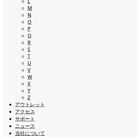
L
M
N
O
P
Q
R
S
T
U
V
W
X
Y
Z
アウトレット
アクセス
サポート
ニュース
当社について