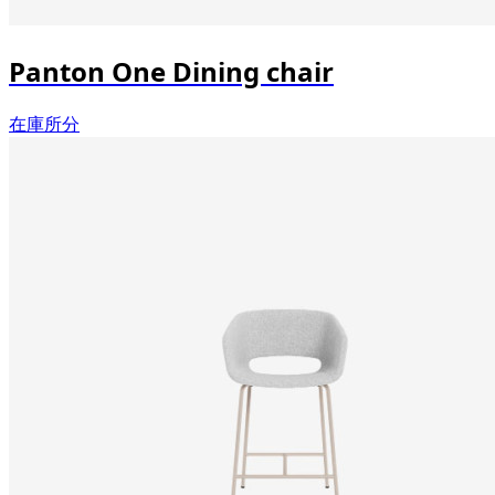
Panton One Dining chair
在庫所分