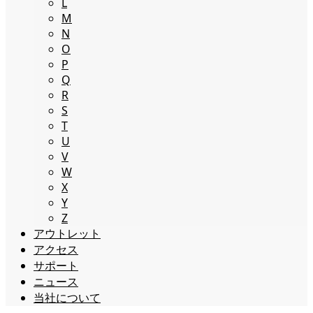
L
M
N
O
P
Q
R
S
T
U
V
W
X
Y
Z
アウトレット
アクセス
サポート
ニュース
当社について