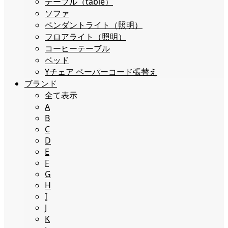
テーブル（table）
ソファ
ペンダントライト（照明）
フロアライト（照明）
コーヒーテーブル
ベッド
Yチェア ペーパーコード張替え
ブランド
全て表示
A
B
C
D
E
F
G
H
I
J
K