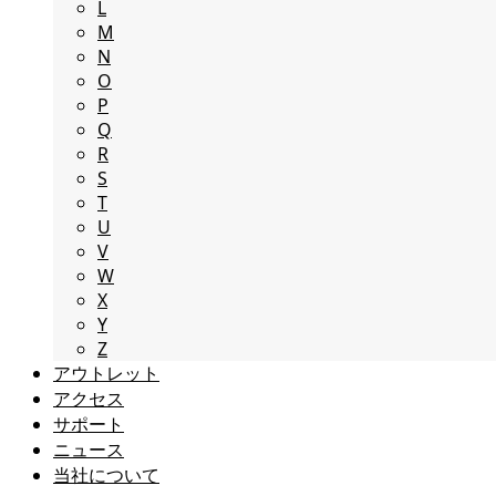
L
M
N
O
P
Q
R
S
T
U
V
W
X
Y
Z
アウトレット
アクセス
サポート
ニュース
当社について