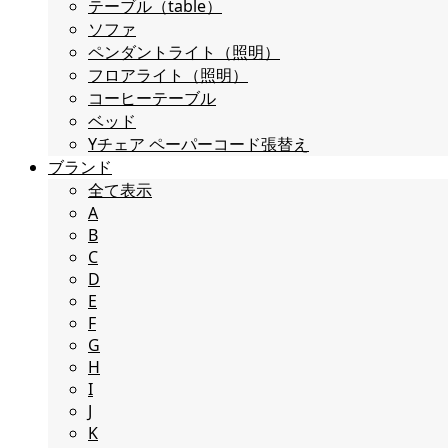
テーブル（table）
ソファ
ペンダントライト（照明）
フロアライト（照明）
コーヒーテーブル
ベッド
Yチェア ペーパーコード張替え
ブランド
全て表示
A
B
C
D
E
F
G
H
I
J
K