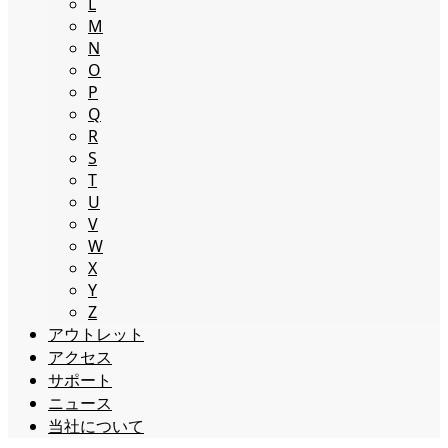
L
M
N
O
P
Q
R
S
T
U
V
W
X
Y
Z
アウトレット
アクセス
サポート
ニュース
当社について