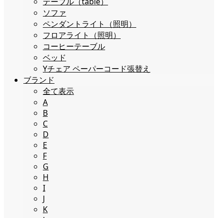
テーブル（table）
ソファ
ペンダントライト（照明）
フロアライト（照明）
コーヒーテーブル
ベッド
Yチェア ペーパーコード張替え
ブランド
全て表示
A
B
C
D
E
F
G
H
I
J
K