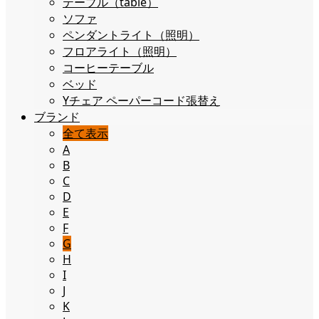
テーブル（table）
ソファ
ペンダントライト（照明）
フロアライト（照明）
コーヒーテーブル
ベッド
Yチェア ペーパーコード張替え
ブランド
全て表示
A
B
C
D
E
F
G
H
I
J
K