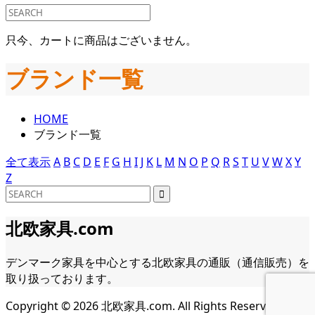
只今、カートに商品はございません。
ブランド一覧
HOME
ブランド一覧
全て表示
A
B
C
D
E
F
G
H
I
J
K
L
M
N
O
P
Q
R
S
T
U
V
W
X
Y
Z
北欧家具.com
デンマーク家具を中心とする北欧家具の通販（通信販売）を
取り扱っております。
Copyright ©
2026
北欧家具.com. All Rights Reserved.