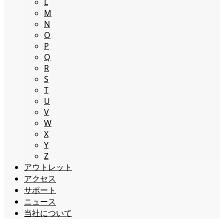
L
M
N
O
P
Q
R
S
T
U
V
W
X
Y
Z
アウトレット
アクセス
サポート
ニュース
当社について