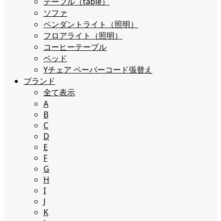
テーブル（table）
ソファ
ペンダントライト（照明）
フロアライト（照明）
コーヒーテーブル
ベッド
Yチェア ペーパーコード張替え
ブランド
全て表示
A
B
C
D
E
F
G
H
I
J
K