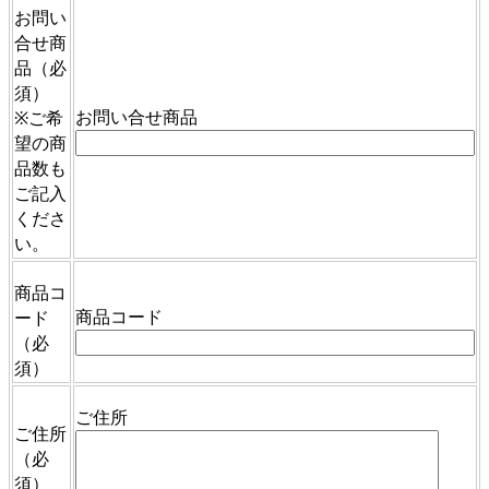
お問い
合せ商
品
（必
須）
お問い合せ商品
※ご希
望の商
品数も
ご記入
くださ
い。
商品コ
商品コード
ード
（必
須）
ご住所
ご住所
（必
須）