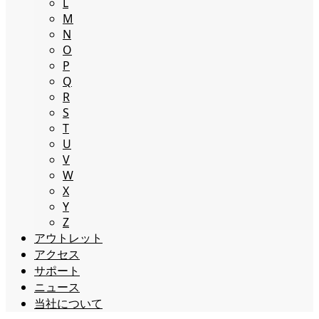
L
M
N
O
P
Q
R
S
T
U
V
W
X
Y
Z
アウトレット
アクセス
サポート
ニュース
当社について