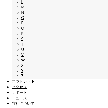
L
M
N
O
P
Q
R
S
T
U
V
W
X
Y
Z
アウトレット
アクセス
サポート
ニュース
当社について