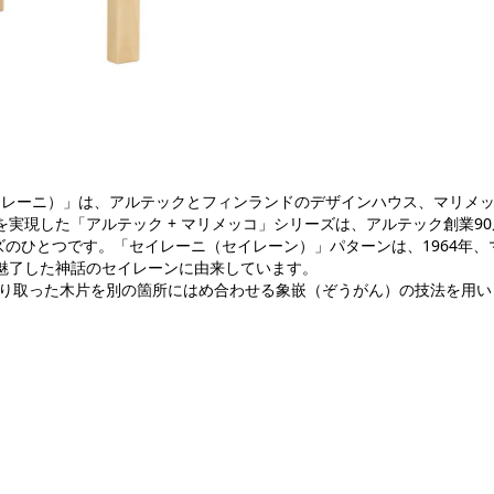
ekko ベンチ 153B セイレーニ）」は、アルテックとフィンランドのデザインハ
実現した「アルテック + マリメッコ」シリーズは、アルテック創業90
リーズのひとつです。「セイレーニ（セイレーン）」パターンは、1964
ました。歌声で船乗りたちを魅了した神話
切り取った木片を別の箇所にはめ合わせる象嵌（ぞうがん）の技法を用