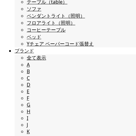
テーブル（table）
ソファ
ペンダントライト（照明）
フロアライト（照明）
コーヒーテーブル
ベッド
Yチェア ペーパーコード張替え
ブランド
全て表示
A
B
C
D
E
F
G
H
I
J
K