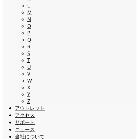
L
M
N
O
P
Q
R
S
T
U
V
W
X
Y
Z
アウトレット
アクセス
サポート
ニュース
当社について