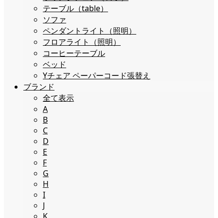
テーブル（table）
ソファ
ペンダントライト（照明）
フロアライト（照明）
コーヒーテーブル
ベッド
Yチェア ペーパーコード張替え
ブランド
全て表示
A
B
C
D
E
F
G
H
I
J
K