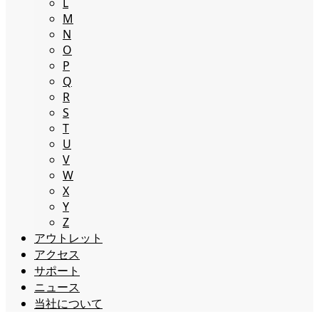
L
M
N
O
P
Q
R
S
T
U
V
W
X
Y
Z
アウトレット
アクセス
サポート
ニュース
当社について