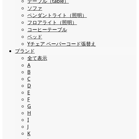
テーブル（table）
ソファ
ペンダントライト（照明）
フロアライト（照明）
コーヒーテーブル
ベッド
Yチェア ペーパーコード張替え
ブランド
全て表示
A
B
C
D
E
F
G
H
I
J
K