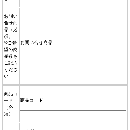
お問い
合せ商
品
（必
須）
お問い合せ商品
※ご希
望の商
品数も
ご記入
くださ
い。
商品コ
商品コード
ード
（必
須）