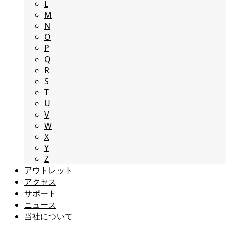
L
M
N
O
P
Q
R
S
T
U
V
W
X
Y
Z
アウトレット
アクセス
サポート
ニュース
当社について