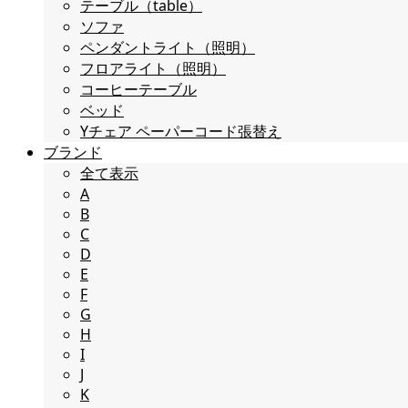
テーブル（table）
ソファ
ペンダントライト（照明）
フロアライト（照明）
コーヒーテーブル
ベッド
Yチェア ペーパーコード張替え
ブランド
全て表示
A
B
C
D
E
F
G
H
I
J
K