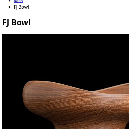
商品
FJ Bowl
FJ Bowl