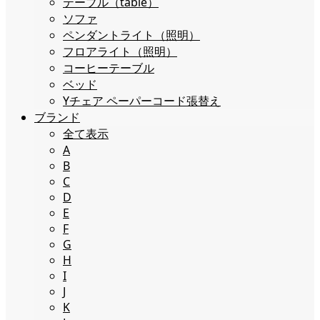
テーブル（table）
ソファ
ペンダントライト（照明）
フロアライト（照明）
コーヒーテーブル
ベッド
Yチェア ペーパーコード張替え
ブランド
全て表示
A
B
C
D
E
F
G
H
I
J
K