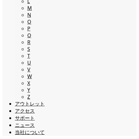
L
M
N
O
P
Q
R
S
T
U
V
W
X
Y
Z
アウトレット
アクセス
サポート
ニュース
当社について